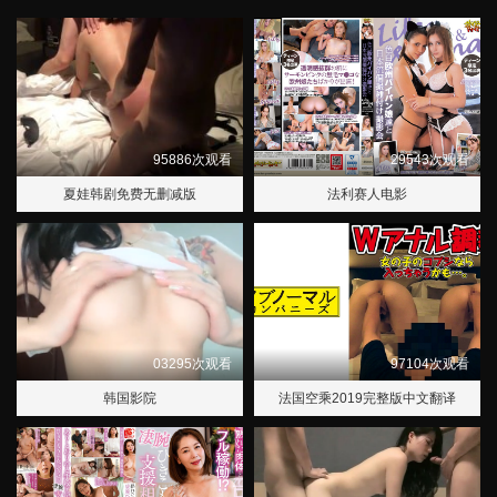
95886次观看
29543次观看
夏娃韩剧免费无删减版
法利赛人电影
03295次观看
97104次观看
韩国影院
法国空乘2019完整版中文翻译